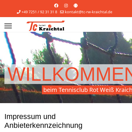
+49 7251 / 92 31 31 8
kontakt@tc-rw-kraichtal.de
s.
WILLKOMME
beim Tennisclub Rot Weiß Kraich
Impressum und
Anbieterkennzeichnung