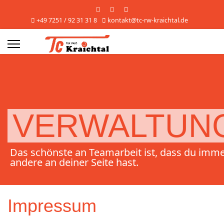
+49 7251 / 92 31 31 8
kontakt@tc-rw-kraichtal.de
s.
VERWALTUN
Das schönste an Teamarbeit ist, dass du imm
andere an deiner Seite hast.
Impressum