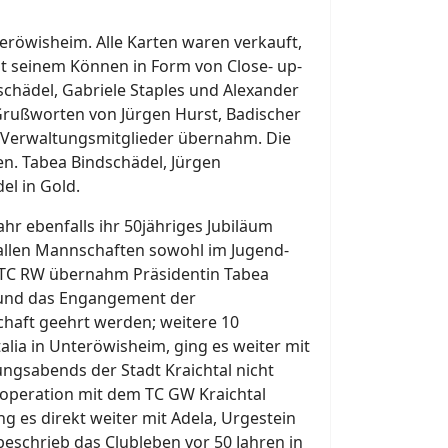
teröwisheim. Alle Karten waren verkauft,
mit seinem Können in Form von Close- up-
schädel, Gabriele Staples und Alexander
Grußworten von Jürgen Hurst, Badischer
n Verwaltungsmitglieder übernahm. Die
hen. Tabea Bindschädel, Jürgen
el in Gold.
r ebenfalls ihr 50jähriges Jubiläum
allen Mannschaften sowohl im Jugend-
n TC RW übernahm Präsidentin Tabea
ft und das Engangement der
haft geehrt werden; weitere 10
talia in Unteröwisheim, ging es weiter mit
ngsabends der Stadt Kraichtal nicht
operation mit dem TC GW Kraichtal
 es direkt weiter mit Adela, Urgestein
eschrieb das Clubleben vor 50 Jahren in