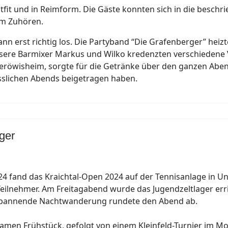
it und in Reimform. Die Gäste konnten sich in die beschri
im Zuhören.
dann erst richtig los. Die Partyband “Die Grafenberger” heizt
Unsere Barmixer Markus und Wilko kredenzten verschiedene 
röwisheim, sorgte für die Getränke über den ganzen Abend
slichen Abends beigetragen haben.
ger
 fand das Kraichtal-Open 2024 auf der Tennisanlage in Un
 Teilnehmer. Am Freitagabend wurde das Jugendzeltlager err
e spannende Nachtwanderung rundete den Abend ab.
en Frühstück, gefolgt von einem Kleinfeld-Turnier im Mod