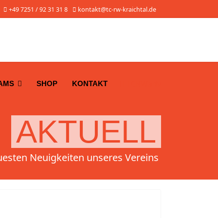
+49 7251 / 92 31 31 8
kontakt@tc-rw-kraichtal.de
TCRWadv
AMS
SHOP
KONTAKT
AKTUELL
uesten Neuigkeiten unseres Vereins