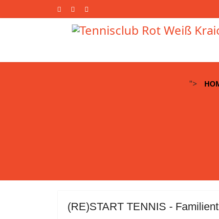
">
HO
(RE)START TENNIS - Familient