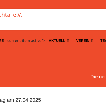
current-item active">
ME
AKTUELL
VEREIN
TE
Die ne
ag am 27.04.2025