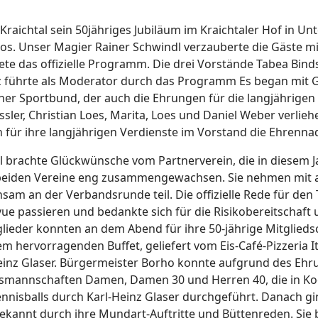
 Kraichtal sein 50jähriges Jubiläum im Kraichtaler Hof in Un
 los. Unser Magier Rainer Schwindl verzauberte die Gäste 
ete das offizielle Programm. Die drei Vorstände Tabea Bind
lz führte als Moderator durch das Programm Es began mit 
her Sportbund, der auch die Ehrungen für die langjährige
ssler, Christian Loes, Marita, Loes und Daniel Weber verlie
 für ihre langjährigen Verdienste im Vorstand die Ehrennad
rachte Glückwünsche vom Partnerverein, die in diesem Jah
e beiden Vereine eng zusammengewachsen. Sie nehmen mit 
am an der Verbandsrunde teil. Die offizielle Rede für de
Revue passieren und bedankte sich für die Risikobereitscha
ieder konnten an dem Abend für ihre 50-jährige Mitgliedsc
em hervorragenden Buffet, geliefert vom Eis-Café-Pizzeria I
einz Glaser. Bürgermeister Borho konnte aufgrund des Ehru
gsmannschaften Damen, Damen 30 und Herren 40, die in Ko
nisballs durch Karl-Heinz Glaser durchgeführt. Danach ging
ekannt durch ihre Mundart-Auftritte und Büttenreden. Sie b