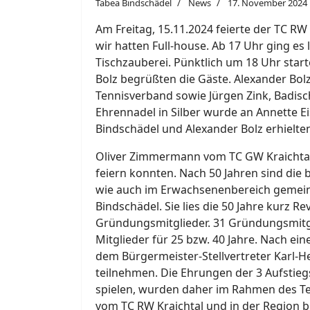
Tabea Bindschädel
News
17. November 2024
Am Freitag, 15.11.2024 feierte der TC RW
wir hatten Full-house. Ab 17 Uhr ging es
Tischzauberei. Pünktlich um 18 Uhr start
Bolz begrüßten die Gäste. Alexander Bo
Tennisverband sowie Jürgen Zink, Badisc
Ehrennadel in Silber wurde an Annette Ei
Bindschädel und Alexander Bolz erhielten
Oliver Zimmermann vom TC GW Kraichtal b
feiern konnten. Nach 50 Jahren sind di
wie auch im Erwachsenenbereich gemeins
Bindschädel. Sie lies die 50 Jahre kurz 
Gründungsmitglieder. 31 Gründungsmitgl
Mitglieder für 25 bzw. 40 Jahre. Nach ein
dem Bürgermeister-Stellvertreter Karl-H
teilnehmen. Die Ehrungen der 3 Aufstie
spielen, wurden daher im Rahmen des Ten
vom TC RW Kraichtal und in der Region b